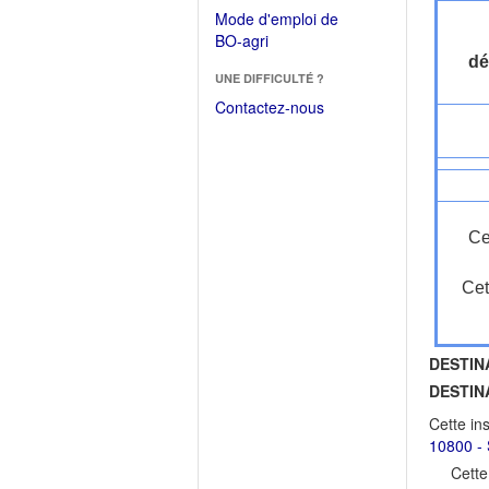
dans
dans
Mode d'emploi de
une
une
(Ouvrir
BO-agri
autre
nouvelle
dans
dé
fenêtre)
fenêtre)
UNE DIFFICULTÉ ?
une
nouvelle
Contactez-nous
fenêtre)
Ce
Cet
DESTIN
DESTIN
Cette in
10800 - 
Cette