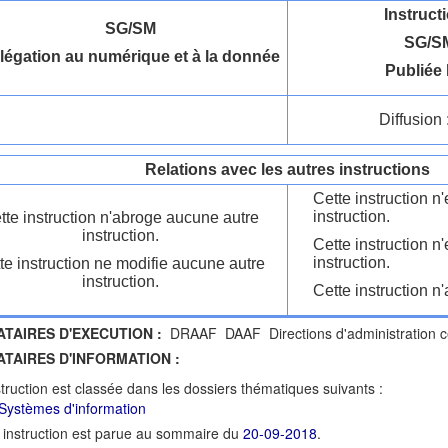
Instruct
SG/SM
SG/SM
légation au numérique et à la donnée
Publiée 
Diffusion 
Relations avec les autres instructions
Cette instruction 
instruction.
tte instruction n'abroge aucune autre
instruction.
Cette instruction n
instruction.
te instruction ne modifie aucune autre
instruction.
Cette instruction n'
ATAIRES D'EXECUTION :
DRAAF DAAF Directions d'administration c
ATAIRES D'INFORMATION :
struction est classée dans les dossiers thématiques suivants :
Systèmes d'information
 instruction est parue au sommaire du
20-09-2018
.