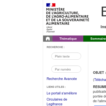
B
In
Thématique
Sommaire
RECHERCHE :
OBJET 
Recherche Avancée
(
Télécha
RESUME
LIENS UTILES :
publicat
(Fichier
Le portail s'améliore
portée de
PDF
Circulaires de
de l'alim
ouvrir
(Ouvrir
Legifrance