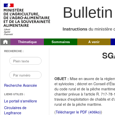
Bulletin 
Instructions
du ministère d
Thématique
Sommaires
A venir
RECHERCHE :
SG
OBJET :
Mise en œuvre de la réglemen
et sylvicoles ; décret en Conseil d'É
Recherche Avancée
du code rural et de la pêche maritime,
chantier prévue à l'article R. 717-78-
LIENS UTILES :
travaux d'exploitation de chablis et 
(Fichier
Le portail s'améliore
rural et de la pêche maritime.
PDF
Circulaires de
ouvrir
(
Télécharger le PDF (406ko)
)
(Ouvrir
Legifrance