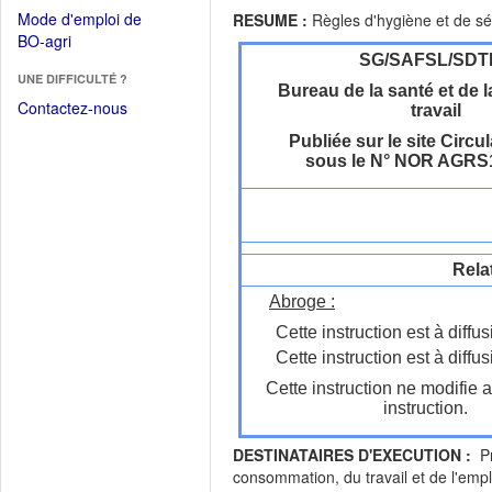
dans
dans
Mode d'emploi de
RESUME :
Règles d'hygiène et de séc
une
une
(Ouvrir
BO-agri
autre
nouvelle
dans
SG/SAFSL/SDT
fenêtre)
fenêtre)
UNE DIFFICULTÉ ?
une
Bureau de la santé et de l
nouvelle
Contactez-nous
travail
fenêtre)
Publiée sur le site Circul
sous le N° NOR AGRS
Rela
Abroge :
Cette instruction est à diffus
Cette instruction est à diffus
Cette instruction ne modifie 
instruction.
DESTINATAIRES D'EXECUTION :
Pr
consommation, du travail et de l'em