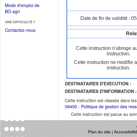
dans
dans
Mode d'emploi de
une
une
(Ouvrir
BO-agri
autre
nouvelle
dans
Date de fin de validité : 
fenêtre)
fenêtre)
UNE DIFFICULTÉ ?
une
nouvelle
Contactez-nous
Rela
fenêtre)
Cette instruction n'abroge a
instruction.
Cette instruction ne modifie 
instruction.
DESTINATAIRES D'EXECUTION :
DESTINATAIRES D'INFORMATION :
Cette instruction est classée dans le
09400 - Politique de gestion des res
Cette instruction est parue au s
Plan du site
|
Accessibili