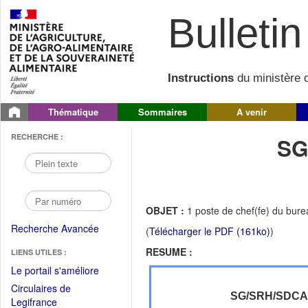
Bulletin 
Instructions
du ministère d
Thématique
Sommaires
A venir
RECHERCHE :
SG
OBJET :
1 poste de chef(fe) du bur
Recherche Avancée
(
Télécharger le PDF (161ko)
)
RESUME :
LIENS UTILES :
(Fichier
Le portail s'améliore
PDF
Circulaires de
ouvrir
SG/SRH/SDC
(Ouvrir
Legifrance