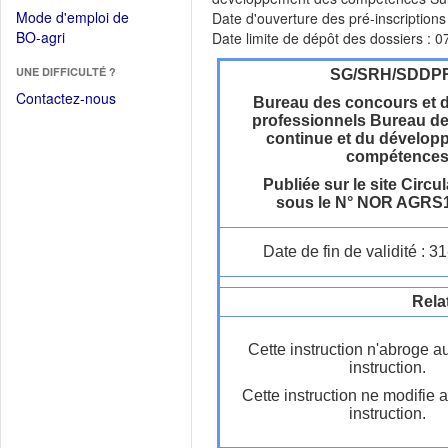
dans
dans
Mode d'emploi de
Date d'ouverture des pré-inscription
une
une
(Ouvrir
BO-agri
Date limite de dépôt des dossiers : 
autre
nouvelle
dans
fenêtre)
fenêtre)
UNE DIFFICULTÉ ?
une
SG/SRH/SDDP
nouvelle
Contactez-nous
Bureau des concours et 
fenêtre)
professionnels Bureau de
continue et du dévelop
compétence
Publiée sur le site Circul
sous le N° NOR AGRS
Date de fin de validité : 
Rela
Cette instruction n'abroge a
instruction.
Cette instruction ne modifie 
instruction.