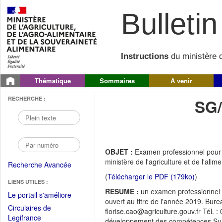
Bulletin 
Instructions
du ministère d
Thématique
Sommaires
A venir
RECHERCHE :
SG
OBJET :
Examen professionnel pour l
ministère de l'agriculture et de l'ali
Recherche Avancée
(
Télécharger le PDF (179ko)
)
LIENS UTILES :
RESUME :
un examen professionnel p
(Fichier
Le portail s'améliore
ouvert au titre de l'année 2019. Bur
PDF
Circulaires de
florise.cao@agriculture.gouv.fr Tél. 
ouvrir
(Ouvrir
Legifrance
développement des compétences Suivi