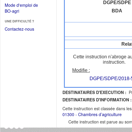
dans
dans
DGPE/SDPE
Mode d'emploi de
une
une
(Ouvrir
BO-agri
BDA
autre
nouvelle
dans
fenêtre)
fenêtre)
UNE DIFFICULTÉ ?
une
nouvelle
Contactez-nous
fenêtre)
Rela
Cette instruction n'abroge a
instruction.
Modifie :
DGPE/SDPE/2018-
DESTINATAIRES D'EXECUTION :
Pr
DESTINATAIRES D'INFORMATION :
Cette instruction est classée dans le
01300 - Chambres d’agriculture
Cette instruction est parue au s