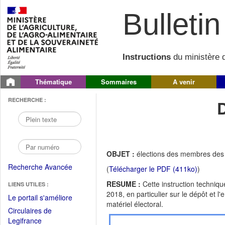
Bulletin 
Instructions
du ministère d
Thématique
Sommaires
A venir
RECHERCHE :
OBJET :
élections des membres des 
Recherche Avancée
(
Télécharger le PDF (411ko)
)
RESUME :
Cette instruction techniq
LIENS UTILES :
2018, en particulier sur le dépôt et l
(Fichier
Le portail s'améliore
matériel électoral.
PDF
Circulaires de
ouvrir
(Ouvrir
Legifrance