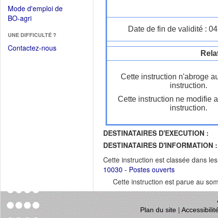
dans
dans
Mode d'emploi de
une
une
(Ouvrir
BO-agri
autre
nouvelle
dans
Date de fin de validité : 
fenêtre)
fenêtre)
UNE DIFFICULTÉ ?
une
nouvelle
Contactez-nous
Rela
fenêtre)
Cette instruction n'abroge a
instruction.
Cette instruction ne modifie 
instruction.
DESTINATAIRES D'EXECUTION :
DESTINATAIRES D'INFORMATION :
Cette instruction est classée dans le
10030 - Postes ouverts
Cette instruction est parue au s
Plan du site
|
Accessibili