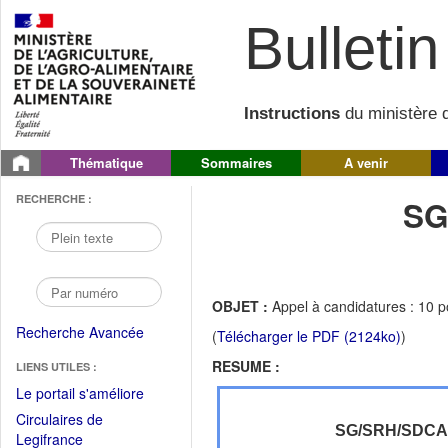
Bulletin 
Instructions
du ministère d
Thématique
Sommaires
A venir
RECHERCHE :
SG
OBJET :
Appel à candidatures : 10 p
Recherche Avancée
(
Télécharger le PDF (2124ko)
)
RESUME :
LIENS UTILES :
(Fichier
Le portail s'améliore
PDF
Circulaires de
ouvrir
SG/SRH/SDC
(Ouvrir
Legifrance