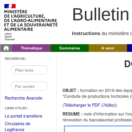
Bulletin 
Instructions
du ministère d
Thématique
Sommaires
A venir
RECHERCHE :
D
OBJET :
formation en 2019 des équip
"Conduite de productions horticoles 
Recherche Avancée
(
Télécharger le PDF (762ko)
)
LIENS UTILES :
RESUME :
note d'information sur l'
(Fichier
Le portail s'améliore
rénovation du baccalauréat professio
PDF
Circulaires de
ouvrir
(Ouvrir
Legifrance