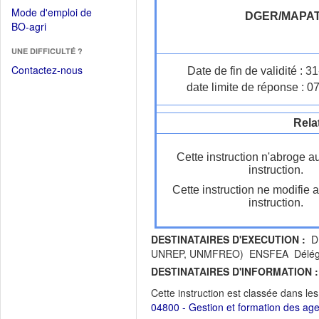
dans
dans
Mode d'emploi de
une
DGER/MAPA
une
(Ouvrir
BO-agri
autre
nouvelle
dans
fenêtre)
fenêtre)
UNE DIFFICULTÉ ?
une
nouvelle
Contactez-nous
Date de fin de validité : 
fenêtre)
date limite de réponse : 0
Rela
Cette instruction n'abroge a
instruction.
Cette instruction ne modifie 
instruction.
DESTINATAIRES D'EXECUTION :
DR
UNREP, UNMFREO) ENSFEA Délégués 
DESTINATAIRES D'INFORMATION :
Cette instruction est classée dans le
04800 - Gestion et formation des ag