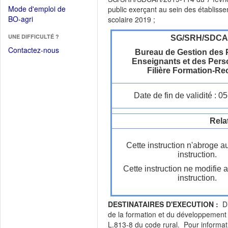
dans
dans
Mode d'emploi de
public exerçant au sein des établisse
une
une
(Ouvrir
BO-agri
scolaire 2019 ;
autre
nouvelle
dans
fenêtre)
fenêtre)
UNE DIFFICULTÉ ?
une
SG/SRH/SDC
nouvelle
Contactez-nous
Bureau de Gestion des 
fenêtre)
Enseignants et des Pers
Filière Formation-R
Date de fin de validité : 
Rela
Cette instruction n'abroge a
instruction.
Cette instruction ne modifie 
instruction.
DESTINATAIRES D'EXECUTION :
DR
de la formation et du développement ;
L.813-8 du code rural. Pour informat