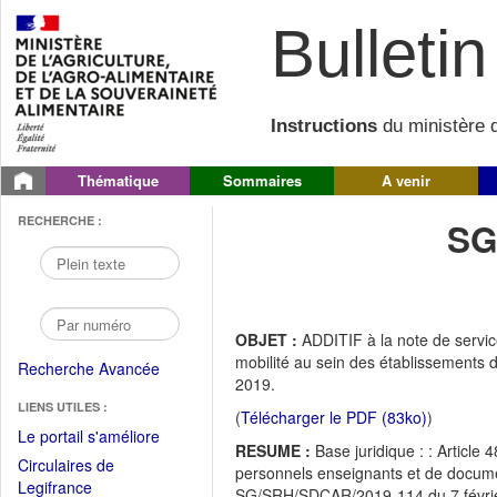
Bulletin 
Instructions
du ministère d
Thématique
Sommaires
A venir
RECHERCHE :
SG
OBJET :
ADDITIF à la note de serv
mobilité au sein des établissements d
Recherche Avancée
2019.
LIENS UTILES :
(
Télécharger le PDF (83ko)
)
(Fichier
Le portail s'améliore
RESUME :
Base juridique : : Article 
PDF
Circulaires de
personnels enseignants et de documen
ouvrir
(Ouvrir
Legifrance
SG/SRH/SDCAR/2019-114 du 7 février 