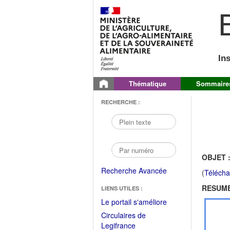
B
In
Thématique
Sommaire
RECHERCHE :
OBJET 
Recherche Avancée
(
Télécha
RESUME
LIENS UTILES :
(Fichier
Le portail s'améliore
PDF
Circulaires de
ouvrir
(Ouvrir
Legifrance