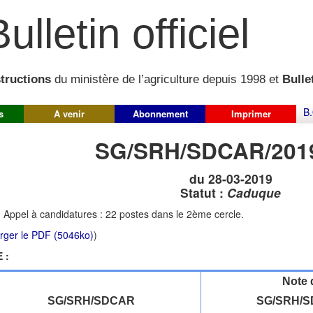
ulletin officiel
structions
du ministère de l’agriculture depuis 1998 et
Bullet
B.
s
A venir
Abonnement
Imprimer
SG/SRH/SDCAR/201
du 28-03-2019
Statut :
Caduque
:
Appel à candidatures : 22 postes dans le 2ème cercle.
rger le PDF (5046ko)
)
 :
Note 
SG/SRH/SDCAR
SG/SRH/S