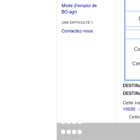
dans
dans
Mode d'emploi de
une
une
(Ouvrir
BO-agri
autre
nouvelle
dans
fenêtre)
fenêtre)
UNE DIFFICULTÉ ?
une
nouvelle
Contactez-nous
fenêtre)
Ce
Cet
DESTIN
DESTIN
Cette in
10030 - 
Cette