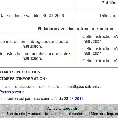
Publiée 
Date de fin de validité : 30-04-2019
Diffusion 
Relations avec les autres instructions
Cette instruction 
instruction.
tte instruction n'abroge aucune autre
instruction.
Cette instruction n
instruction.
te instruction ne modifie aucune autre
instruction.
Cette instruction n'
ATAIRES D'EXECUTION :
ATAIRES D'INFORMATION :
struction est classée dans les dossiers thématiques suivants :
Postes ouverts
 instruction est parue au sommaire du
28-03-2019
.
Agriculture.gouv.fr
Plan du site
|
Accessibilité partiellement conforme
|
Mentions légale