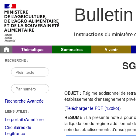
Bulletin 
Instructions
du ministère d
Thématique
Sommaires
A venir
RECHERCHE :
SG
OBJET :
Régime additionnel de retra
établissements d'enseignement privé s
Recherche Avancée
(
Télécharger le PDF (120ko)
)
LIENS UTILES :
RESUME :
La présente note a pour ob
(Fichier
Le portail s'améliore
la liquidation du régime additionnel 
PDF
Circulaires de
sein des établissements d'enseignemen
ouvrir
(Ouvrir
Legifrance