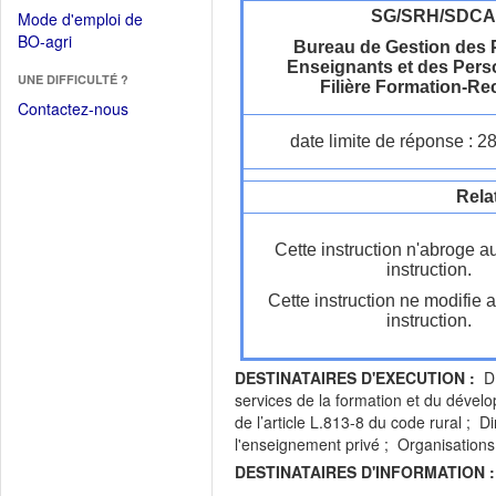
dans
dans
SG/SRH/SDC
Mode d'emploi de
une
une
(Ouvrir
BO-agri
autre
Bureau de Gestion des 
nouvelle
dans
Enseignants et des Pers
fenêtre)
fenêtre)
UNE DIFFICULTÉ ?
une
Filière Formation-R
nouvelle
Contactez-nous
fenêtre)
date limite de réponse : 2
Rela
Cette instruction n'abroge a
instruction.
Cette instruction ne modifie 
instruction.
DESTINATAIRES D'EXECUTION :
D.
services de la formation et du dével
de l’article L.813-8 du code rural ; 
l'enseignement privé ; Organisations
DESTINATAIRES D'INFORMATION :