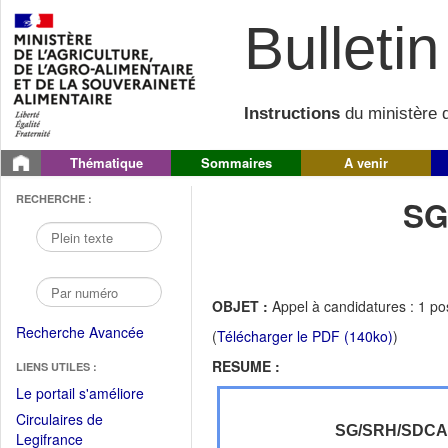
Bulletin 
Instructions
du ministère d
Thématique
Sommaires
A venir
RECHERCHE :
SG
OBJET :
Appel à candidatures : 1 po
Recherche Avancée
(
Télécharger le PDF (140ko)
)
RESUME :
LIENS UTILES :
(Fichier
Le portail s'améliore
PDF
Circulaires de
ouvrir
SG/SRH/SDC
(Ouvrir
Legifrance