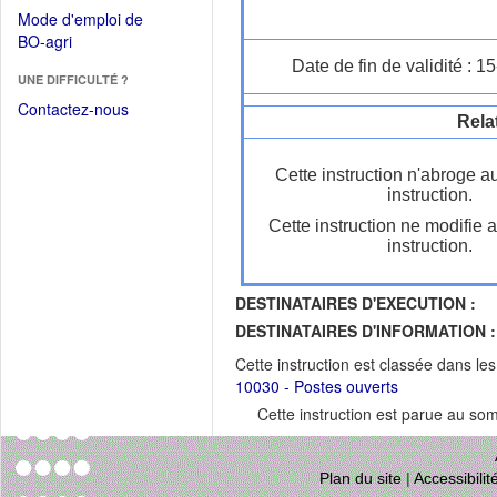
dans
dans
Mode d'emploi de
une
une
(Ouvrir
BO-agri
autre
nouvelle
dans
Date de fin de validité : 
fenêtre)
fenêtre)
UNE DIFFICULTÉ ?
une
nouvelle
Contactez-nous
Rela
fenêtre)
Cette instruction n'abroge a
instruction.
Cette instruction ne modifie 
instruction.
DESTINATAIRES D'EXECUTION :
DESTINATAIRES D'INFORMATION :
Cette instruction est classée dans le
10030 - Postes ouverts
Cette instruction est parue au s
Plan du site
|
Accessibili