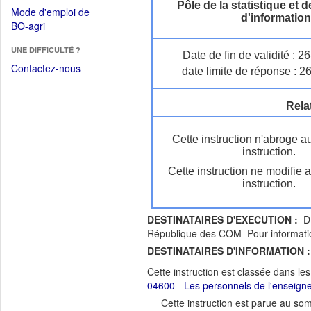
dans
Pôle de la statistique et
dans
Mode d'emploi de
une
d'information
une
(Ouvrir
BO-agri
autre
nouvelle
dans
fenêtre)
fenêtre)
UNE DIFFICULTÉ ?
une
Date de fin de validité : 
nouvelle
Contactez-nous
date limite de réponse : 2
fenêtre)
Rela
Cette instruction n'abroge a
instruction.
Cette instruction ne modifie 
instruction.
DESTINATAIRES D'EXECUTION :
DR
République des COM Pour information
DESTINATAIRES D'INFORMATION :
Cette instruction est classée dans le
04600 - Les personnels de l'enseign
Cette instruction est parue au s