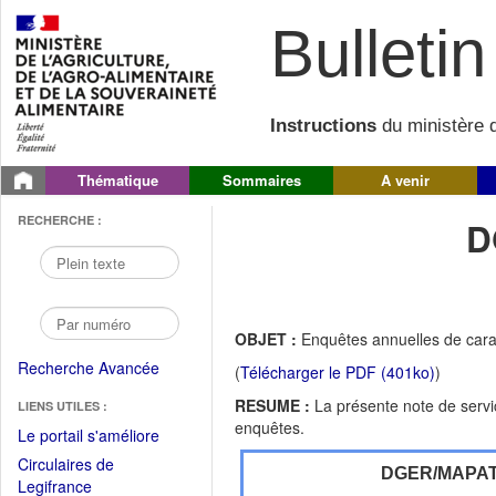
Bulletin 
Instructions
du ministère d
Thématique
Sommaires
A venir
RECHERCHE :
D
OBJET :
Enquêtes annuelles de car
Recherche Avancée
(
Télécharger le PDF (401ko)
)
RESUME :
La présente note de servi
LIENS UTILES :
enquêtes.
(Fichier
Le portail s'améliore
PDF
Circulaires de
DGER/MAPA
ouvrir
(Ouvrir
Legifrance