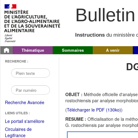
Bulletin 
Instructions
du ministère d
Thématique
Sommaires
A venir
RECHERCHE :
DG
OBJET :
Méthode officielle d'analys
rostochiensis par analyse morphobiom
Recherche Avancée
(
Télécharger le PDF (130ko)
)
LIENS UTILES :
RESUME :
Officialisation de la méth
(Fichier
Le portail s'améliore
G. rostochiensis par analyse morphob
PDF
Circulaires de
ouvrir
(Ouvrir
Legifrance