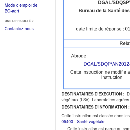
dans
dans
DGAL/SDQSP
Mode d'emploi de
une
une
(Ouvrir
BO-agri
Bureau de la Santé de
autre
nouvelle
dans
fenêtre)
fenêtre)
UNE DIFFICULTÉ ?
une
nouvelle
Contactez-nous
date limite de réponse : 0
fenêtre)
Rela
Abroge :
DGAL/SDQPV/N2012
Cette instruction ne modifie 
instruction.
DESTINATAIRES D'EXECUTION :
DR
végétaux (LSV) Laboratoires agrées
DESTINATAIRES D'INFORMATION :
Cette instruction est classée dans le
05400 - Santé végétale
Cette instruction est parue au s