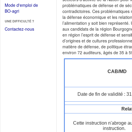
dans
dans
Mode d'emploi de
problématiques de défense et de sécu
une
une
(Ouvrir
BO-agri
contradictoires. Ces problématiques ne
autre
nouvelle
dans
la défense économique et les relations
fenêtre)
fenêtre)
UNE DIFFICULTÉ ?
une
l’alimentation y soit bien représenté.
nouvelle
Contactez-nous
aux candidats de la région Bourgogne
fenêtre)
en région l’esprit de défense et sens
d’origines et de cultures profession
matière de défense, de politique ét
environ 72 auditeurs, âgés de 35 à 55 a
CAB/MD
Date de fin de validité : 
Rela
Cette instruction n'abroge a
instruction.