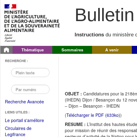
Bulletin 
Instructions
du ministère d
Thématique
Sommaires
A venir
RECHERCHE :
OBJET :
Candidatures pour la 218èm
(IHEDN) Dijon / Besançon du 12 nov
Recherche Avancée
– Dijon – Besançon - IHEDN
LIENS UTILES :
(
Télécharger le PDF (633ko)
)
(Fichier
Le portail s'améliore
RESUME :
L’Institut des hautes étu
PDF
Circulaires de
pour mission de réunir des responsab
ouvrir
(Ouvrir
Legifrance
secteurs d’activité de la Nation pour