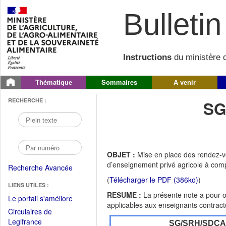
Bulletin 
Instructions
du ministère d
Thématique
Sommaires
A venir
RECHERCHE :
SG
OBJET :
Mise en place des rendez-vo
d’enseignement privé agricole à comp
Recherche Avancée
(
Télécharger le PDF (386ko)
)
LIENS UTILES :
RESUME :
La présente note a pour o
(Fichier
Le portail s'améliore
applicables aux enseignants contractu
PDF
Circulaires de
ouvrir
(Ouvrir
Legifrance
SG/SRH/SDC