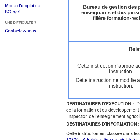
dans
dans
Mode d'emploi de
une
Bureau de gestion des 
une
(Ouvrir
BO-agri
enseignants et des perso
autre
nouvelle
dans
filière formation-re
fenêtre)
fenêtre)
UNE DIFFICULTÉ ?
une
nouvelle
Contactez-nous
fenêtre)
Rela
Cette instruction n'abroge a
instruction.
Cette instruction ne modifie 
instruction.
DESTINATAIRES D'EXECUTION :
DR
de la formation et du développement
Inspection de l'enseignement agricol
DESTINATAIRES D'INFORMATION :
Cette instruction est classée dans le
10300 - Administration du ministère