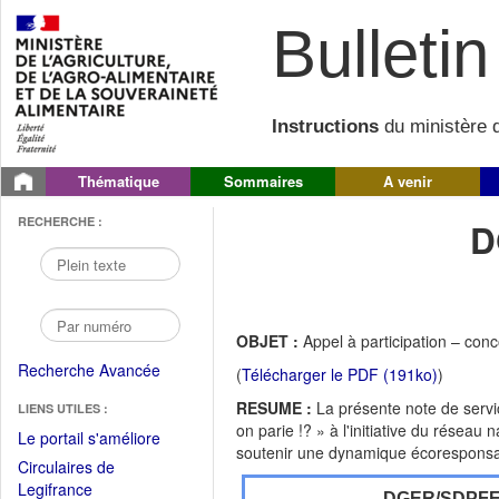
Bulletin 
Instructions
du ministère d
Thématique
Sommaires
A venir
RECHERCHE :
D
OBJET :
Appel à participation – con
Recherche Avancée
(
Télécharger le PDF (191ko)
)
RESUME :
La présente note de servi
LIENS UTILES :
on parie !? » à l'initiative du résea
(Fichier
Le portail s'améliore
soutenir une dynamique écoresponsa
PDF
Circulaires de
ouvrir
(Ouvrir
Legifrance
DGER/SDPF