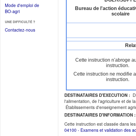
dans
dans
Mode d'emploi de
une
Bureau de l'action éducativ
une
(Ouvrir
BO-agri
autre
scolaire
nouvelle
dans
fenêtre)
fenêtre)
UNE DIFFICULTÉ ?
une
nouvelle
Contactez-nous
fenêtre)
Rela
Cette instruction n'abroge a
instruction.
Cette instruction ne modifie 
instruction.
DESTINATAIRES D'EXECUTION :
Dir
l'alimentation, de l'agriculture et 
Établissements d'enseignement agrico
DESTINATAIRES D'INFORMATION :
Cette instruction est classée dans le
04100 - Examens et validation des a