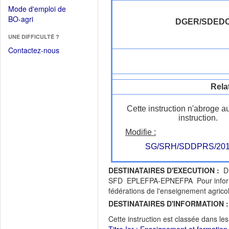
dans
dans
Mode d'emploi de
une
une
(Ouvrir
BO-agri
autre
DGER/SDED
nouvelle
dans
fenêtre)
fenêtre)
UNE DIFFICULTÉ ?
une
nouvelle
Contactez-nous
fenêtre)
Rela
Cette instruction n'abroge a
instruction.
Modifie :
SG/SRH/SDDPRS/201
DESTINATAIRES D'EXECUTION :
DR
SFD EPLEFPA-EPNEFPA Pour informati
fédérations de l'enseignement agricol
DESTINATAIRES D'INFORMATION :
Cette instruction est classée dans le