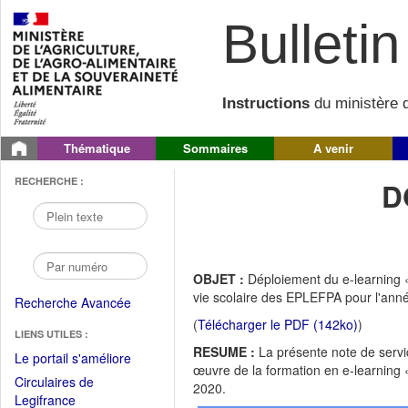
Bulletin 
Instructions
du ministère d
Thématique
Sommaires
A venir
RECHERCHE :
D
OBJET :
Déploiement du e-learning «
vie scolaire des EPLEFPA pour l'anné
Recherche Avancée
(
Télécharger le PDF (142ko)
)
LIENS UTILES :
RESUME :
La présente note de ser
(Fichier
Le portail s'améliore
œuvre de la formation en e-learning «
PDF
Circulaires de
2020.
ouvrir
(Ouvrir
Legifrance