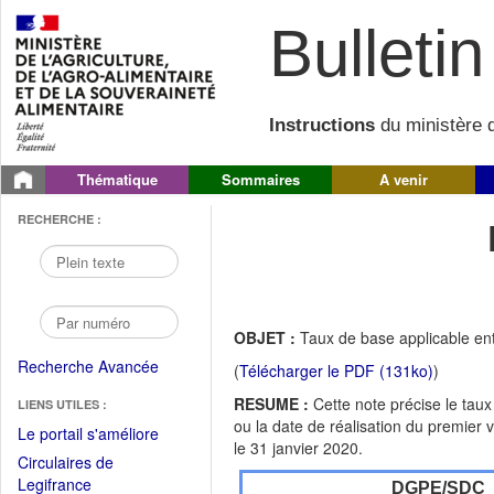
Bulletin 
Instructions
du ministère d
Thématique
Sommaires
A venir
RECHERCHE :
OBJET :
Taux de base applicable entr
Recherche Avancée
(
Télécharger le PDF (131ko)
)
RESUME :
Cette note précise le taux 
LIENS UTILES :
ou la date de réalisation du premier 
(Fichier
Le portail s'améliore
le 31 janvier 2020.
PDF
Circulaires de
ouvrir
(Ouvrir
Legifrance
DGPE/SDC