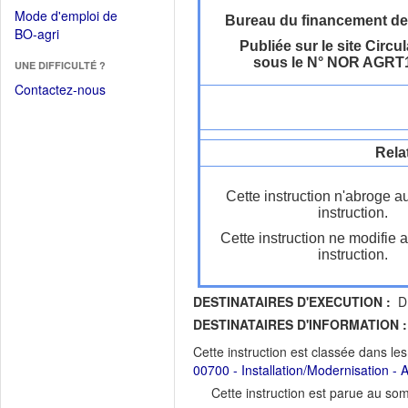
dans
dans
Mode d'emploi de
une
Bureau du financement de
une
(Ouvrir
BO-agri
autre
nouvelle
Publiée sur le site Circul
dans
fenêtre)
fenêtre)
sous le N° NOR AGRT
UNE DIFFICULTÉ ?
une
nouvelle
Contactez-nous
fenêtre)
Rela
Cette instruction n'abroge a
instruction.
Cette instruction ne modifie 
instruction.
DESTINATAIRES D'EXECUTION :
DR
DESTINATAIRES D'INFORMATION :
Cette instruction est classée dans le
00700 - Installation/Modernisation - Ag
Cette instruction est parue au s