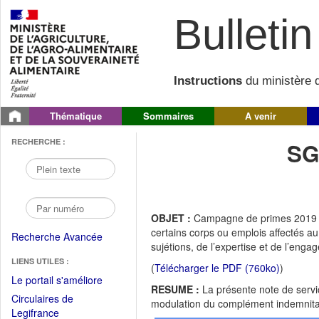
Bulletin 
Instructions
du ministère d
Thématique
Sommaires
A venir
RECHERCHE :
SG
OBJET :
Campagne de primes 2019 re
certains corps ou emplois affectés a
Recherche Avancée
sujétions, de l’expertise et de l’eng
LIENS UTILES :
(
Télécharger le PDF (760ko)
)
(Fichier
Le portail s'améliore
RESUME :
La présente note de servic
PDF
Circulaires de
modulation du complément indemnita
ouvrir
(Ouvrir
Legifrance