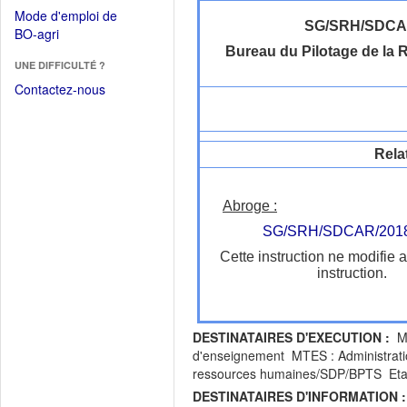
dans
dans
Mode d'emploi de
une
une
SG/SRH/SDC
(Ouvrir
BO-agri
autre
nouvelle
dans
Bureau du Pilotage de la
fenêtre)
fenêtre)
UNE DIFFICULTÉ ?
une
nouvelle
Contactez-nous
fenêtre)
Rela
Abroge :
SG/SRH/SDCAR/2018
Cette instruction ne modifie 
instruction.
DESTINATAIRES D'EXECUTION :
MA
d'enseignement MTES : Administration
ressources humaines/SDP/BPTS Etab
DESTINATAIRES D'INFORMATION :