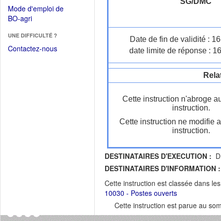
dans
SG/DMC
dans
Mode d'emploi de
une
une
(Ouvrir
BO-agri
autre
nouvelle
dans
fenêtre)
fenêtre)
UNE DIFFICULTÉ ?
une
Date de fin de validité : 
nouvelle
Contactez-nous
date limite de réponse : 1
fenêtre)
Rela
Cette instruction n'abroge a
instruction.
Cette instruction ne modifie 
instruction.
DESTINATAIRES D'EXECUTION :
DR
DESTINATAIRES D'INFORMATION :
Cette instruction est classée dans le
10030 - Postes ouverts
Cette instruction est parue au s