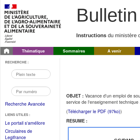
Bulletin 
Instructions
du ministère d
Thématique
Sommaires
A venir
RECHERCHE :
OBJET :
Vacance d'un emploi de sou
service de l'enseignement technique
Recherche Avancée
(
Télécharger le PDF (97ko)
)
LIENS UTILES :
RESUME :
(Fichier
Le portail s'améliore
PDF
Circulaires de
ouvrir
(Ouvrir
Legifrance