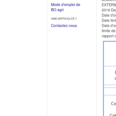
dans
dans
Mode d'emploi de
EXTERNES
une
une
(Ouvrir
BO-agri
2019 Da
autre
nouvelle
dans
Date d’o
fenêtre)
fenêtre)
UNE DIFFICULTÉ ?
une
Date lim
nouvelle
Contactez-nous
Date d’o
fenêtre)
limite d
rapport d
Ce
Cet