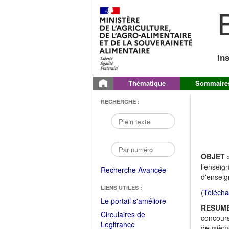
B
In
Thématique
Sommaire
RECHERCHE :
OBJET 
l’enseig
Recherche Avancée
d'enseig
LIENS UTILES :
(
Télécha
(Fichier
Le portail s'améliore
RESUME
PDF
Circulaires de
concours
ouvrir
(Ouvrir
Legifrance
deuxième