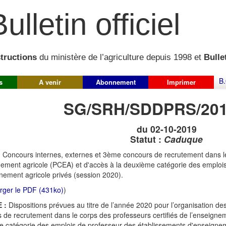
ulletin officiel
structions
du ministère de l’agriculture depuis 1998 et
Bullet
B.
s
A venir
Abonnement
Imprimer
SG/SRH/SDDPRS/201
du 02-10-2019
Statut :
Caduque
:
Concours internes, externes et 3ème concours de recrutement dans le
nement agricole (PCEA) et d'accès à la deuxième catégorie des emploi
nement agricole privés (session 2020).
rger le PDF (431ko)
)
 :
Dispositions prévues au titre de l’année 2020 pour l’organisation d
 de recrutement dans le corps des professeurs certifiés de l’enseignem
 catégorie des emplois de professeur des établissements d'enseign