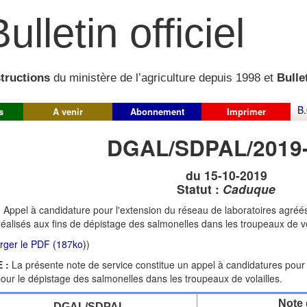
ulletin officiel
structions
du ministère de l’agriculture depuis 1998 et
Bullet
B.
s
A venir
Abonnement
Imprimer
DGAL/SDPAL/2019
du 15-10-2019
Statut :
Caduque
:
Appel à candidature pour l'extension du réseau de laboratoires agré
s réalisés aux fins de dépistage des salmonelles dans les troupeaux de vo
rger le PDF (187ko)
)
 :
La présente note de service constitue un appel à candidatures pour 
our le dépistage des salmonelles dans les troupeaux de volailles.
Note 
DGAL/SDPAL