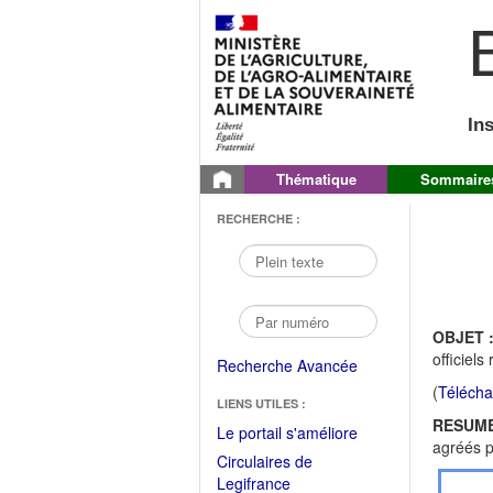
B
In
Thématique
Sommaire
RECHERCHE :
OBJET 
officiel
Recherche Avancée
(
Télécha
LIENS UTILES :
RESUME
(Fichier
Le portail s'améliore
agréés p
PDF
Circulaires de
ouvrir
(Ouvrir
Legifrance