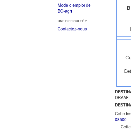
dans
dans
Mode d'emploi de
une
B
une
(Ouvrir
BO-agri
autre
nouvelle
dans
fenêtre)
fenêtre)
UNE DIFFICULTÉ ?
une
nouvelle
Contactez-nous
fenêtre)
Ce
Cet
DESTIN
DRAAF
DESTIN
Cette in
08500 - 
Cette