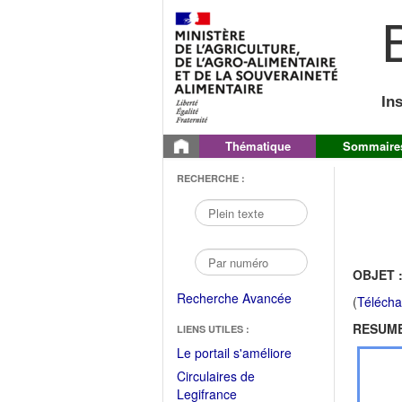
B
In
Thématique
Sommaire
RECHERCHE :
OBJET 
Recherche Avancée
(
Télécha
RESUME
LIENS UTILES :
(Fichier
Le portail s'améliore
PDF
Circulaires de
ouvrir
(Ouvrir
Legifrance