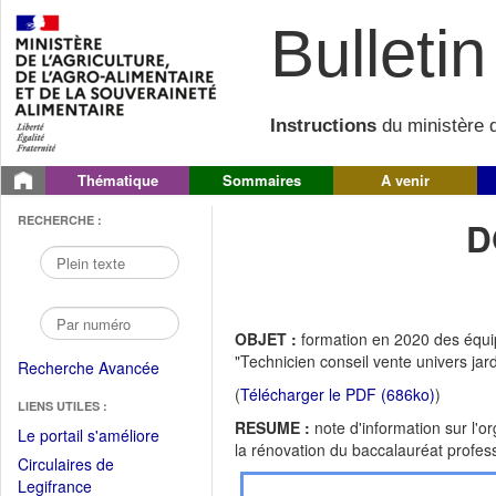
Bulletin 
Instructions
du ministère d
Thématique
Sommaires
A venir
RECHERCHE :
D
OBJET :
formation en 2020 des équi
"Technicien conseil vente univers jar
Recherche Avancée
(
Télécharger le PDF (686ko)
)
LIENS UTILES :
RESUME :
note d'information sur l'
(Fichier
Le portail s'améliore
la rénovation du baccalauréat profess
PDF
Circulaires de
ouvrir
(Ouvrir
Legifrance