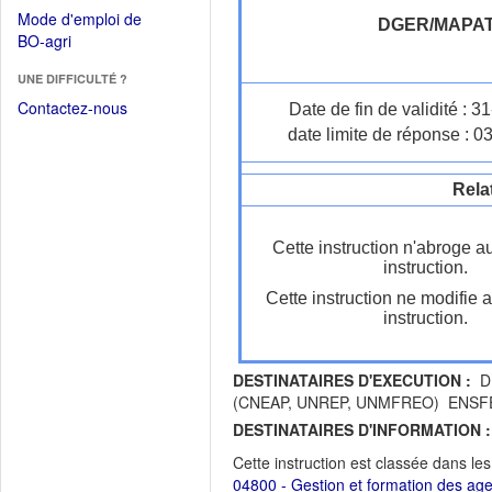
dans
dans
Mode d'emploi de
une
DGER/MAPA
une
(Ouvrir
BO-agri
autre
nouvelle
dans
fenêtre)
fenêtre)
UNE DIFFICULTÉ ?
une
nouvelle
Contactez-nous
Date de fin de validité : 
fenêtre)
date limite de réponse : 0
Rela
Cette instruction n'abroge a
instruction.
Cette instruction ne modifie 
instruction.
DESTINATAIRES D'EXECUTION :
DR
(CNEAP, UNREP, UNMFREO) ENSFEA D
DESTINATAIRES D'INFORMATION :
Cette instruction est classée dans le
04800 - Gestion et formation des ag