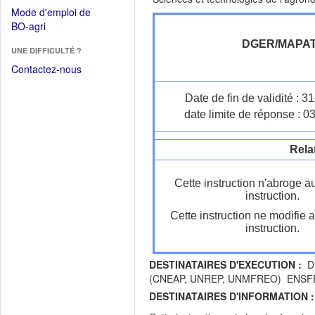
dans
dans
Mode d'emploi de
une
une
(Ouvrir
BO-agri
autre
nouvelle
dans
fenêtre)
DGER/MAPA
fenêtre)
UNE DIFFICULTÉ ?
une
nouvelle
Contactez-nous
fenêtre)
Date de fin de validité : 
date limite de réponse : 0
Rela
Cette instruction n'abroge a
instruction.
Cette instruction ne modifie 
instruction.
DESTINATAIRES D'EXECUTION :
DR
(CNEAP, UNREP, UNMFREO) ENSFEA D
DESTINATAIRES D'INFORMATION :