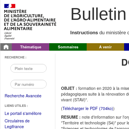
Bulletin 
Instructions
du ministère d
Thématique
Sommaires
A venir
RECHERCHE :
D
OBJET :
formation en 2020 à la mise
pédagogiques suite à la rénovation d
Recherche Avancée
vivant (STAV)".
LIENS UTILES :
(
Télécharger le PDF (704ko)
)
(Fichier
Le portail s'améliore
RESUME :
note d'information sur l'o
PDF
Circulaires de
"Territoire et technologie (S4)" pour
ouvrir
(Ouvrir
Legifrance
"Sciences et technologies de l'agrono