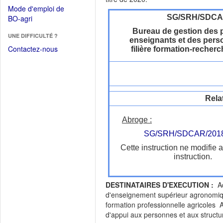
dans
dans
Mode d'emploi de
une
une
(Ouvrir
SG/SRH/SDC
BO-agri
autre
nouvelle
dans
fenêtre)
Bureau de gestion des 
fenêtre)
UNE DIFFICULTÉ ?
une
enseignants et des perso
nouvelle
Contactez-nous
filière formation-recher
fenêtre)
Rela
Abroge :
SG/SRH/SDCAR/2018
Cette instruction ne modifie 
instruction.
DESTINATAIRES D'EXECUTION :
Ad
d'enseignement supérieur agronomiqu
formation professionnelle agricoles A
d'appui aux personnes et aux structu