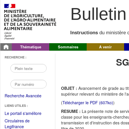
Bulletin 
Instructions
du ministère d
Thématique
Sommaires
A venir
RECHERCHE :
SG
OBJET :
Avancement de grade au ti
supérieur relevant du ministère de l'a
Recherche Avancée
(
Télécharger le PDF (607ko)
)
LIENS UTILES :
RESUME :
La présente note de servic
(Fichier
Le portail s'améliore
classe pour les enseignants-chercheur
PDF
Circulaires de
transmission et d'instruction des do
ouvrir
(Ouvrir
Legifrance
titre de 2020.