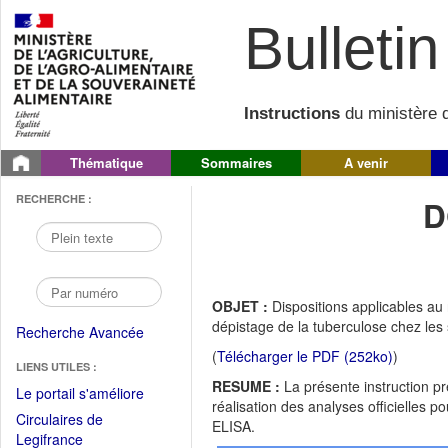
Bulletin 
Instructions
du ministère d
Thématique
Sommaires
A venir
RECHERCHE :
D
OBJET :
Dispositions applicables au
dépistage de la tuberculose chez les
Recherche Avancée
(
Télécharger le PDF (252ko)
)
LIENS UTILES :
RESUME :
La présente instruction pr
(Fichier
Le portail s'améliore
réalisation des analyses officielles 
PDF
Circulaires de
ELISA.
ouvrir
(Ouvrir
Legifrance