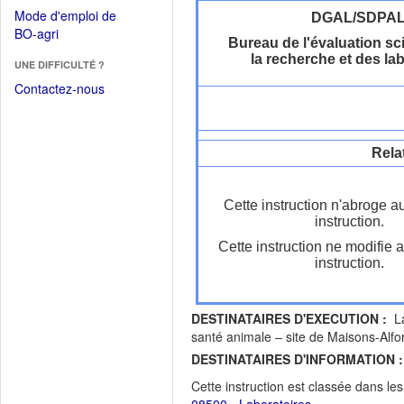
dans
dans
Mode d'emploi de
DGAL/SDPA
une
une
(Ouvrir
BO-agri
autre
Bureau de l'évaluation sci
nouvelle
dans
fenêtre)
la recherche et des la
fenêtre)
UNE DIFFICULTÉ ?
une
nouvelle
Contactez-nous
fenêtre)
Rela
Cette instruction n'abroge a
instruction.
Cette instruction ne modifie 
instruction.
DESTINATAIRES D'EXECUTION :
La
santé animale – site de Maisons-A
DESTINATAIRES D'INFORMATION :
Cette instruction est classée dans le