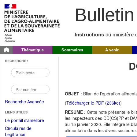
Bulletin 
Instructions
du ministère d
Thématique
Sommaires
A venir
RECHERCHE :
D
OBJET :
Bilan de l'opération aliment
Recherche Avancée
(
Télécharger le PDF (236ko)
)
RESUME :
Cette note présente le bil
LIENS UTILES :
les inspecteurs des DD(CS)PP et DAAF
(Fichier
Le portail s'améliore
au 15 janvier 2020. Elle intègre le 
PDF
Circulaires de
alimentaire dans les divers secteurs 
ouvrir
(Ouvrir
Legifrance