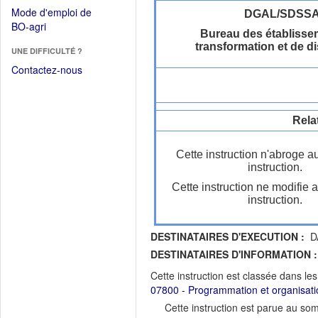
dans
dans
Mode d'emploi de
DGAL/SDSS
une
une
(Ouvrir
BO-agri
autre
Bureau des établisse
nouvelle
dans
fenêtre)
transformation et de di
fenêtre)
UNE DIFFICULTÉ ?
une
nouvelle
Contactez-nous
fenêtre)
Rela
Cette instruction n'abroge a
instruction.
Cette instruction ne modifie 
instruction.
DESTINATAIRES D'EXECUTION :
DA
DESTINATAIRES D'INFORMATION :
Cette instruction est classée dans le
07800 - Programmation et organisati
Cette instruction est parue au s