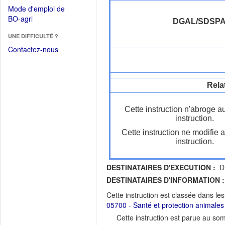
dans
dans
Mode d'emploi de
une
une
(Ouvrir
BO-agri
autre
DGAL/SDSP
nouvelle
dans
fenêtre)
fenêtre)
UNE DIFFICULTÉ ?
une
nouvelle
Contactez-nous
fenêtre)
Rela
Cette instruction n'abroge a
instruction.
Cette instruction ne modifie 
instruction.
DESTINATAIRES D'EXECUTION :
DR
DESTINATAIRES D'INFORMATION :
Cette instruction est classée dans le
05700 - Santé et protection animales
Cette instruction est parue au s