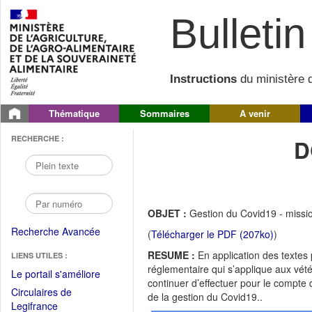
Bulletin 
Instructions
du ministère d
Thématique
Sommaires
A venir
RECHERCHE :
D
OBJET :
Gestion du Covid19 - mission
Recherche Avancée
(
Télécharger le PDF (207ko)
)
RESUME :
En application des textes 
LIENS UTILES :
réglementaire qui s’applique aux vétér
(Fichier
Le portail s'améliore
continuer d’effectuer pour le compte
PDF
Circulaires de
de la gestion du Covid19..
ouvrir
(Ouvrir
Legifrance