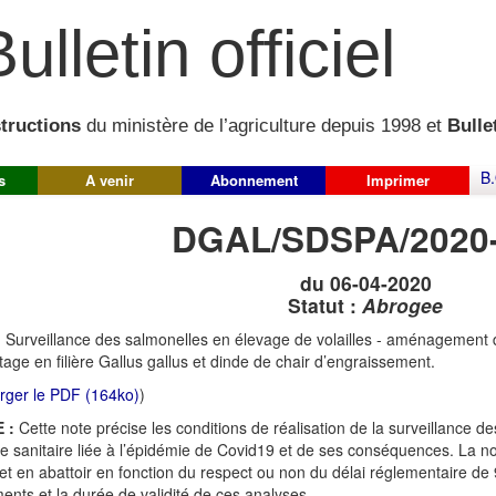
ulletin officiel
structions
du ministère de l’agriculture depuis 1998 et
Bullet
B.
s
A venir
Abonnement
Imprimer
DGAL/SDSPA/2020
du 06-04-2020
Statut :
Abrogee
:
Surveillance des salmonelles en élevage de volailles - aménagement d
tage en filière Gallus gallus et dinde de chair d’engraissement.
rger le PDF (164ko)
)
 :
Cette note précise les conditions de réalisation de la surveillance 
e sanitaire liée à l’épidémie de Covid19 et de ses conséquences. La not
et en abattoir en fonction du respect ou non du délai réglementaire d
ents et la durée de validité de ces analyses..