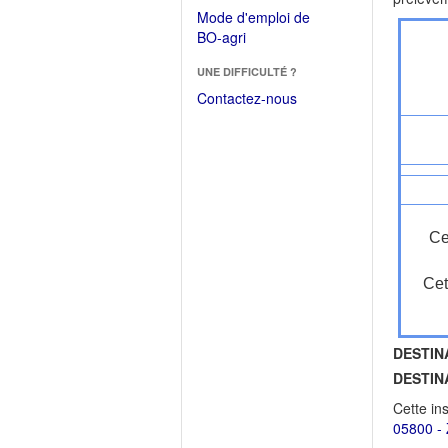
dans
dans
Mode d'emploi de
une
une
(Ouvrir
BO-agri
autre
nouvelle
dans
fenêtre)
fenêtre)
UNE DIFFICULTÉ ?
une
nouvelle
Contactez-nous
fenêtre)
Ce
Cet
DESTIN
DESTIN
Cette in
05800 -