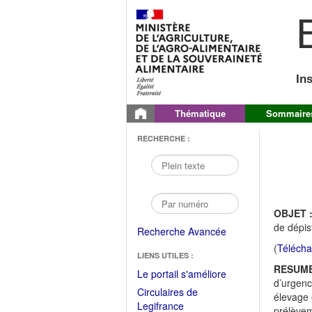
B
In
Thématique
Sommaire
RECHERCHE :
OBJET 
de dépis
Recherche Avancée
(
Télécha
LIENS UTILES :
RESUME
(Fichier
Le portail s'améliore
d’urgenc
PDF
Circulaires de
élevage 
ouvrir
(Ouvrir
Legifrance
prélèvem