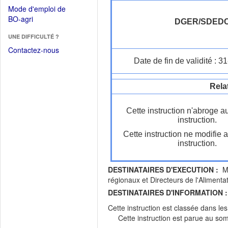
dans
dans
Mode d'emploi de
une
une
(Ouvrir
BO-agri
autre
DGER/SDED
nouvelle
dans
fenêtre)
fenêtre)
UNE DIFFICULTÉ ?
une
nouvelle
Contactez-nous
fenêtre)
Date de fin de validité : 
Rela
Cette instruction n'abroge a
instruction.
Cette instruction ne modifie 
instruction.
DESTINATAIRES D'EXECUTION :
Me
régionaux et Directeurs de l'Alimenta
DESTINATAIRES D'INFORMATION :
Cette instruction est classée dans le
Cette instruction est parue au s