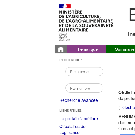
B
In
Thématique
Sommaire
RECHERCHE :
OBJET 
de profe
Recherche Avancée
(
Télécha
LIENS UTILES :
RESUME
(Fichier
Le portail s'améliore
des empl
PDF
Circulaires de
Contact 
ouvrir
(Ouvrir
Legifrance