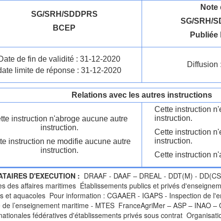
Note 
SG/SRH/SDDPRS
SG/SRH/S
BCEP
Publiée 
Date de fin de validité : 31-12-2020
Diffusion 
date limite de réponse : 31-12-2020
Relations avec les autres instructions
Cette instruction 
instruction.
tte instruction n'abroge aucune autre
instruction.
Cette instruction n
instruction.
te instruction ne modifie aucune autre
instruction.
Cette instruction n'
ATAIRES D'EXECUTION :
DRAAF - DAAF – DREAL - DDT(M) - DD(CS)PP
es des affaires maritimes Établissements publics et privés d'enseigne
s et aquacoles Pour information : CGAAER - IGAPS - Inspection de l'e
e de l’enseignement maritime - MTES FranceAgriMer – ASP – INAO
ationales fédératives d'établissements privés sous contrat Organisati