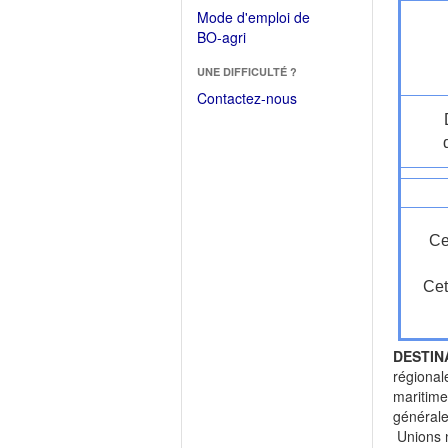
dans
dans
Mode d'emploi de
une
une
(Ouvrir
BO-agri
autre
nouvelle
dans
fenêtre)
fenêtre)
UNE DIFFICULTÉ ?
une
nouvelle
Contactez-nous
fenêtre)
Ce
Cet
DESTIN
régional
maritime
général
Unions n