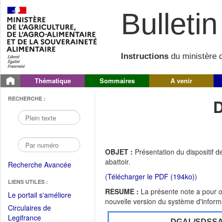
Bulletin 
Instructions
du ministère d
Thématique
Sommaires
A venir
RECHERCHE :
OBJET :
Présentation du dispositif d
abattoir.
Recherche Avancée
(
Télécharger le PDF (194ko)
)
LIENS UTILES :
RESUME :
La présente note a pour ob
(Fichier
Le portail s'améliore
nouvelle version du système d'informat
PDF
Circulaires de
ouvrir
(Ouvrir
Legifrance
DGAL/SDSS