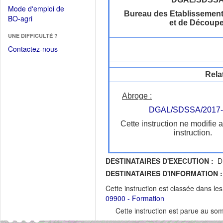
dans
dans
Mode d'emploi de
une
Bureau des Etablissement
une
(Ouvrir
BO-agri
autre
et de Découpe
nouvelle
dans
fenêtre)
fenêtre)
UNE DIFFICULTÉ ?
une
nouvelle
Contactez-nous
fenêtre)
Rela
Abroge :
DGAL/SDSSA/2017-
Cette instruction ne modifie 
instruction.
DESTINATAIRES D'EXECUTION :
DR
DESTINATAIRES D'INFORMATION :
Cette instruction est classée dans le
09900 - Formation
Cette instruction est parue au s