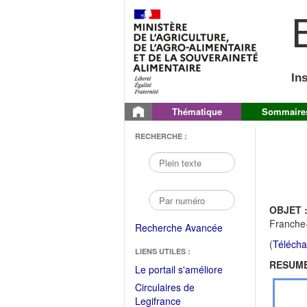
B
In
Thématique
Sommaire
RECHERCHE :
OBJET 
Franche
Recherche Avancée
(
Télécha
LIENS UTILES :
RESUME
(Fichier
Le portail s'améliore
PDF
Circulaires de
ouvrir
(Ouvrir
Legifrance