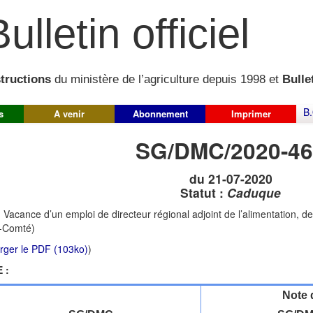
ulletin officiel
structions
du ministère de l’agriculture depuis 1998 et
Bullet
B.
s
A venir
Abonnement
Imprimer
SG/DMC/2020-46
du 21-07-2020
Statut :
Caduque
:
Vacance d’un emploi de directeur régional adjoint de l’alimentation, de 
-Comté)
rger le PDF (103ko)
)
 :
Note 