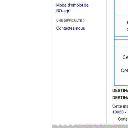
dans
dans
Mode d'emploi de
une
une
(Ouvrir
BO-agri
autre
nouvelle
dans
fenêtre)
fenêtre)
UNE DIFFICULTÉ ?
une
nouvelle
Contactez-nous
fenêtre)
Ce
Cet
DESTIN
DESTIN
Cette in
10030 - 
Cette