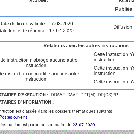
SG/DMC
SG/DM
Publiée 
Date de fin de validité : 17-08-2020
Diffusion 
date limite de réponse : 17-07-2020
Relations avec les autres instructions
Cette instruction 
instruction.
tte instruction n'abroge aucune autre
instruction.
Cette instruction n
instruction.
te instruction ne modifie aucune autre
instruction.
Cette instruction n'
ATAIRES D'EXECUTION :
DRAAF DAAF DDT(M) DD(CS)PP
ATAIRES D'INFORMATION :
struction est classée dans les dossiers thématiques suivants :
Postes ouverts
 instruction est parue au sommaire du
23-07-2020
.