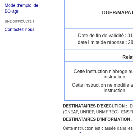
dans
dans
Mode d'emploi de
une
une
(Ouvrir
BO-agri
autre
DGER/MAPA
nouvelle
dans
fenêtre)
fenêtre)
UNE DIFFICULTÉ ?
une
nouvelle
Contactez-nous
fenêtre)
Date de fin de validité : 
date limite de réponse : 2
Rela
Cette instruction n'abroge a
instruction.
Cette instruction ne modifie 
instruction.
DESTINATAIRES D'EXECUTION :
DR
(CNEAP, UNREP, UNMFREO) ENSFEA D
DESTINATAIRES D'INFORMATION :
Cette instruction est classée dans le