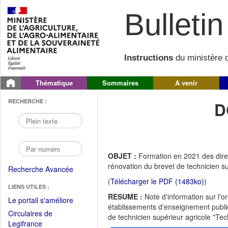
Bulletin 
Instructions
du ministère d
Thématique
Sommaires
A venir
RECHERCHE :
D
OBJET :
Formation en 2021 des direc
rénovation du brevet de technicien s
Recherche Avancée
(
Télécharger le PDF (1483ko)
)
LIENS UTILES :
RESUME :
Note d'information sur l'o
(Fichier
Le portail s'améliore
établissements d'enseignement publics
PDF
Circulaires de
de technicien supérieur agricole "Te
ouvrir
(Ouvrir
Legifrance