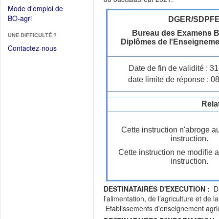
dans
dans
Mode d'emploi de
une
une
(Ouvrir
BO-agri
DGER/SDPF
autre
nouvelle
dans
fenêtre)
Bureau des Examens B
fenêtre)
UNE DIFFICULTÉ ?
une
Diplômes de l'Enseigneme
nouvelle
Contactez-nous
fenêtre)
Date de fin de validité : 
date limite de réponse : 0
Rela
Cette instruction n'abroge a
instruction.
Cette instruction ne modifie 
instruction.
DESTINATAIRES D'EXECUTION :
Dir
l’alimentation, de l’agriculture et 
Etablissements d'enseignement agrico