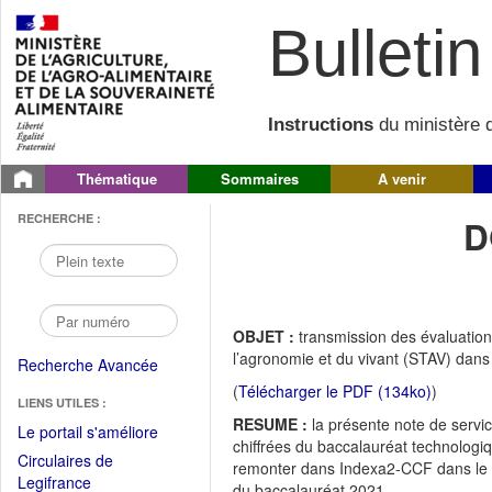
Bulletin 
Instructions
du ministère d
Thématique
Sommaires
A venir
RECHERCHE :
D
OBJET :
transmission des évaluation
l’agronomie et du vivant (STAV) dans
Recherche Avancée
(
Télécharger le PDF (134ko)
)
LIENS UTILES :
RESUME :
la présente note de servi
(Fichier
Le portail s'améliore
chiffrées du baccalauréat technologiq
PDF
Circulaires de
remonter dans Indexa2-CCF dans le 
ouvrir
(Ouvrir
Legifrance
du baccalauréat 2021.