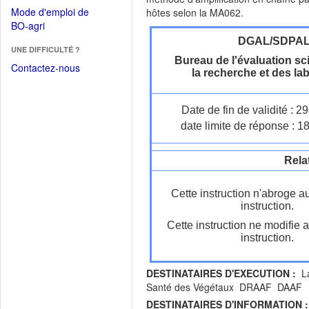
dans
dans
Mode d'emploi de
hôtes selon la MA062.
une
une
(Ouvrir
BO-agri
autre
nouvelle
dans
DGAL/SDPA
fenêtre)
fenêtre)
UNE DIFFICULTÉ ?
une
Bureau de l'évaluation sci
nouvelle
Contactez-nous
la recherche et des la
fenêtre)
Date de fin de validité : 
date limite de réponse : 1
Rela
Cette instruction n'abroge a
instruction.
Cette instruction ne modifie 
instruction.
DESTINATAIRES D'EXECUTION :
La
Santé des Végétaux DRAAF DAAF
DESTINATAIRES D'INFORMATION :