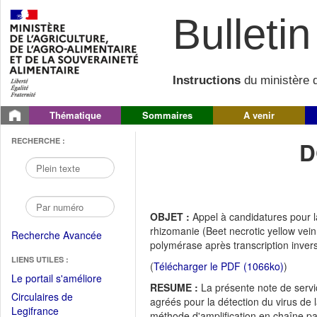
Bulletin 
Instructions
du ministère d
Thématique
Sommaires
A venir
RECHERCHE :
D
OBJET :
Appel à candidatures pour l
rhizomanie (Beet necrotic yellow vei
Recherche Avancée
polymérase après transcription inver
LIENS UTILES :
(
Télécharger le PDF (1066ko)
)
(Fichier
Le portail s'améliore
RESUME :
La présente note de servi
PDF
Circulaires de
agréés pour la détection du virus de 
ouvrir
(Ouvrir
Legifrance
méthode d'amplification en chaîne pa