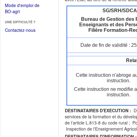
dans
dans
Mode d'emploi de
une
une
(Ouvrir
SG/SRH/SDC
BO-agri
autre
nouvelle
dans
fenêtre)
Bureau de Gestion des 
fenêtre)
UNE DIFFICULTÉ ?
une
Enseignants et des Pers
nouvelle
Contactez-nous
Filière Formation-R
fenêtre)
Date de fin de validité : 
Rela
Cette instruction n'abroge a
instruction.
Cette instruction ne modifie 
instruction.
DESTINATAIRES D'EXECUTION :
D.
services de la formation et du dével
de l’article L.813-8 du code rural ; 
Inspection de l'Enseignement Agricol
DESTINATAIRES D'INFORMATION :