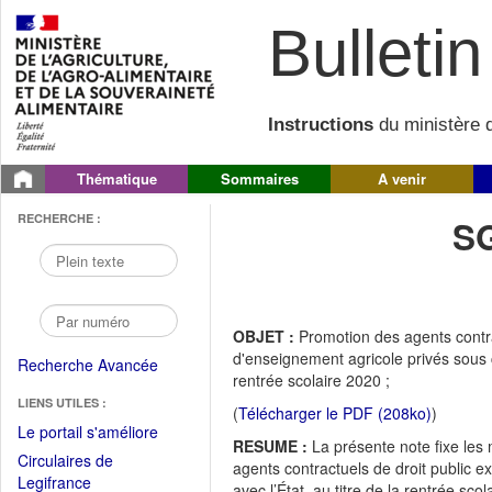
Bulletin 
Instructions
du ministère d
Thématique
Sommaires
A venir
RECHERCHE :
S
OBJET :
Promotion des agents contra
d'enseignement agricole privés sous con
Recherche Avancée
rentrée scolaire 2020 ;
LIENS UTILES :
(
Télécharger le PDF (208ko)
)
(Fichier
Le portail s'améliore
RESUME :
La présente note fixe les m
PDF
Circulaires de
agents contractuels de droit public 
ouvrir
(Ouvrir
Legifrance
avec l’État, au titre de la rentrée scol