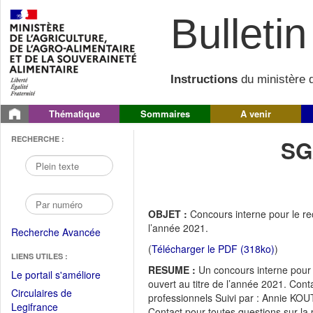
Bulletin 
Instructions
du ministère d
Thématique
Sommaires
A venir
RECHERCHE :
SG
OBJET :
Concours interne pour le rec
l’année 2021.
Recherche Avancée
(
Télécharger le PDF (318ko)
)
LIENS UTILES :
RESUME :
Un concours interne pour 
(Fichier
Le portail s'améliore
ouvert au titre de l’année 2021. Con
PDF
Circulaires de
professionnels Suivi par : Annie KO
ouvrir
(Ouvrir
Legifrance
Contact pour toutes questions sur la