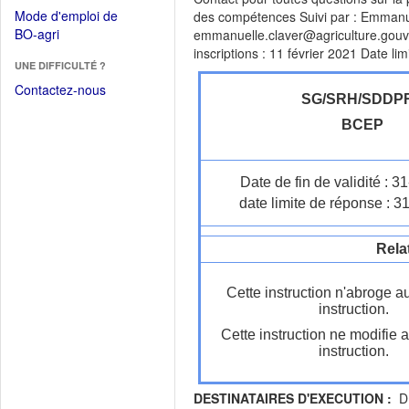
dans
dans
Mode d'emploi de
des compétences Suivi par : Emmanu
une
une
(Ouvrir
BO-agri
emmanuelle.claver@agriculture.gouv.fr
autre
nouvelle
dans
inscriptions : 11 février 2021 Date lim
fenêtre)
fenêtre)
UNE DIFFICULTÉ ?
une
nouvelle
Contactez-nous
SG/SRH/SDDP
fenêtre)
BCEP
Date de fin de validité : 
date limite de réponse : 3
Rela
Cette instruction n'abroge a
instruction.
Cette instruction ne modifie 
instruction.
DESTINATAIRES D'EXECUTION :
DR