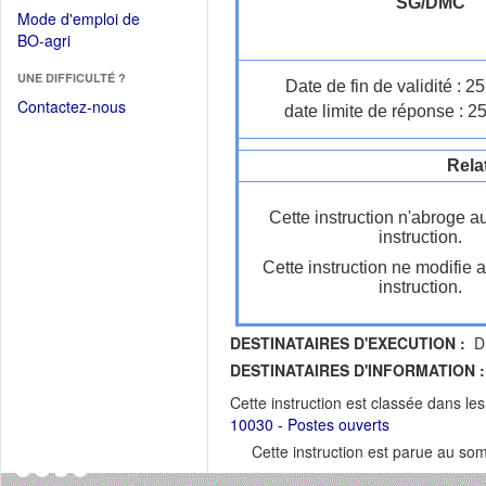
dans
SG/DMC
dans
Mode d'emploi de
une
une
(Ouvrir
BO-agri
autre
nouvelle
dans
fenêtre)
fenêtre)
UNE DIFFICULTÉ ?
une
Date de fin de validité : 
nouvelle
Contactez-nous
date limite de réponse : 2
fenêtre)
Rela
Cette instruction n'abroge a
instruction.
Cette instruction ne modifie 
instruction.
DESTINATAIRES D'EXECUTION :
DR
DESTINATAIRES D'INFORMATION :
Cette instruction est classée dans le
10030 - Postes ouverts
Cette instruction est parue au s