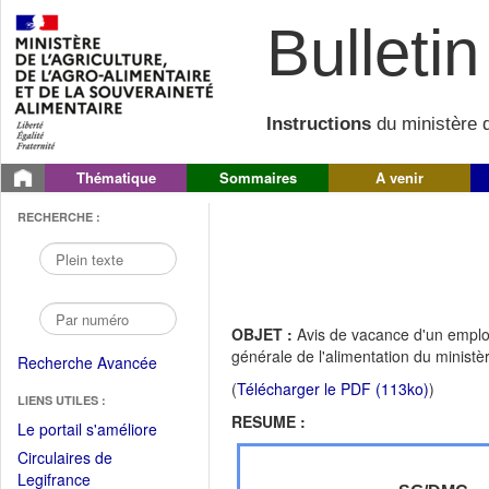
Bulletin 
Instructions
du ministère d
Thématique
Sommaires
A venir
RECHERCHE :
OBJET :
Avis de vacance d'un emploi
générale de l'alimentation du ministère
Recherche Avancée
(
Télécharger le PDF (113ko)
)
LIENS UTILES :
RESUME :
(Fichier
Le portail s'améliore
PDF
Circulaires de
ouvrir
(Ouvrir
Legifrance