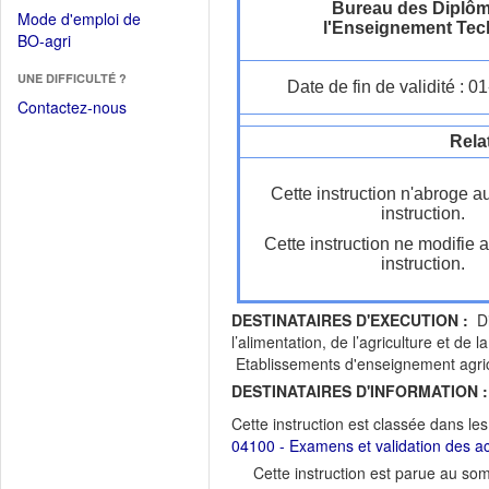
dans
Bureau des Diplôm
dans
Mode d'emploi de
une
l'Enseignement Tec
une
(Ouvrir
BO-agri
autre
nouvelle
dans
fenêtre)
fenêtre)
UNE DIFFICULTÉ ?
une
Date de fin de validité : 
nouvelle
Contactez-nous
fenêtre)
Rela
Cette instruction n'abroge a
instruction.
Cette instruction ne modifie 
instruction.
DESTINATAIRES D'EXECUTION :
Dir
l’alimentation, de l’agriculture et 
Etablissements d'enseignement agrico
DESTINATAIRES D'INFORMATION :
Cette instruction est classée dans le
04100 - Examens et validation des a
Cette instruction est parue au s