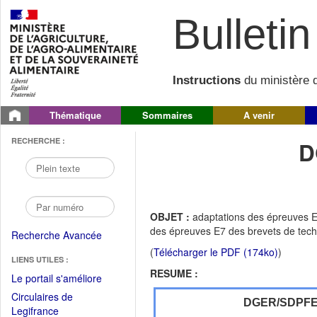
Bulletin 
Instructions
du ministère d
Thématique
Sommaires
A venir
RECHERCHE :
D
OBJET :
adaptations des épreuves E6
des épreuves E7 des brevets de techni
Recherche Avancée
(
Télécharger le PDF (174ko)
)
LIENS UTILES :
RESUME :
(Fichier
Le portail s'améliore
PDF
Circulaires de
DGER/SDPF
ouvrir
(Ouvrir
Legifrance