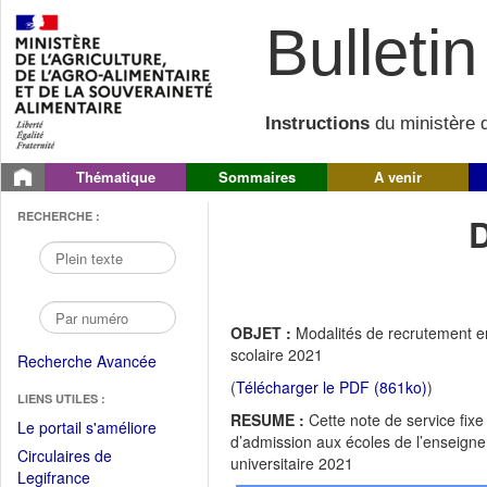
Bulletin 
Instructions
du ministère d
Thématique
Sommaires
A venir
RECHERCHE :
OBJET :
Modalités de recrutement en
scolaire 2021
Recherche Avancée
(
Télécharger le PDF (861ko)
)
LIENS UTILES :
RESUME :
Cette note de service fix
(Fichier
Le portail s'améliore
d’admission aux écoles de l’enseigne
PDF
Circulaires de
universitaire 2021
ouvrir
(Ouvrir
Legifrance