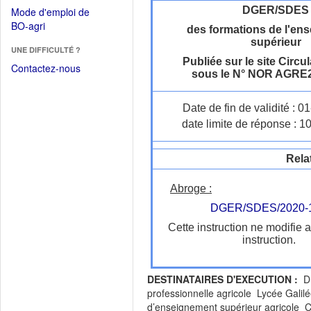
dans
dans
DGER/SDES
Mode d'emploi de
une
une
(Ouvrir
BO-agri
autre
des formations de l'en
nouvelle
dans
supérieur
fenêtre)
fenêtre)
UNE DIFFICULTÉ ?
une
Publiée sur le site Circul
nouvelle
Contactez-nous
sous le N° NOR AGRE
fenêtre)
Date de fin de validité : 
date limite de réponse : 1
Rela
Abroge :
DGER/SDES/2020-
Cette instruction ne modifie 
instruction.
DESTINATAIRES D'EXECUTION :
DR
professionnelle agricole Lycée Galil
d’enseignement supérieur agricole 