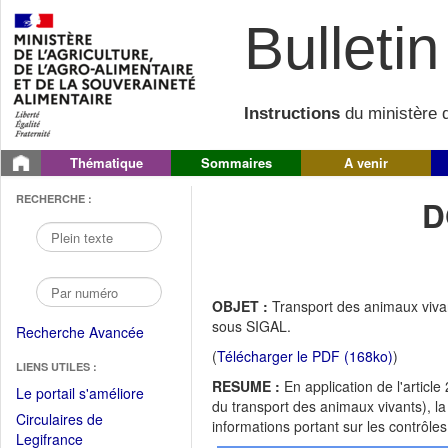
Bulletin 
Instructions
du ministère d
Thématique
Sommaires
A venir
RECHERCHE :
D
OBJET :
Transport des animaux vivan
sous SIGAL.
Recherche Avancée
(
Télécharger le PDF (168ko)
)
LIENS UTILES :
RESUME :
En application de l'artic
(Fichier
Le portail s'améliore
du transport des animaux vivants), la
PDF
Circulaires de
informations portant sur les contrôl
ouvrir
(Ouvrir
Legifrance