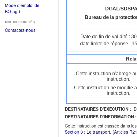
dans
dans
Mode d'emploi de
une
une
DGAL/SDSP
(Ouvrir
BO-agri
autre
nouvelle
dans
Bureau de la protectio
fenêtre)
fenêtre)
UNE DIFFICULTÉ ?
une
nouvelle
Contactez-nous
fenêtre)
Date de fin de validité : 
date limite de réponse : 1
Rela
Cette instruction n'abroge a
instruction.
Cette instruction ne modifie 
instruction.
DESTINATAIRES D'EXECUTION :
DR
DESTINATAIRES D'INFORMATION :
Cette instruction est classée dans le
Section 3 : Le transport. (Articles R