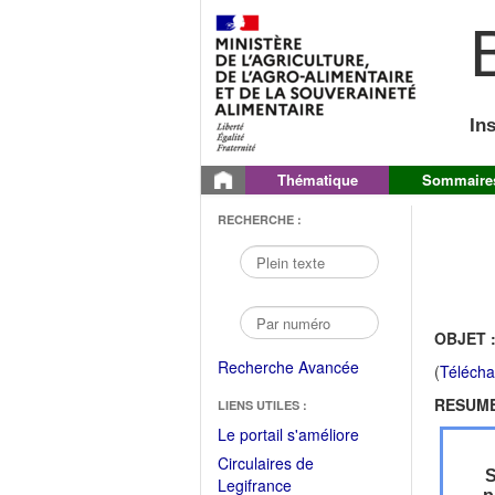
B
In
Thématique
Sommaire
RECHERCHE :
OBJET 
Recherche Avancée
(
Télécha
RESUME
LIENS UTILES :
(Fichier
Le portail s'améliore
PDF
Circulaires de
ouvrir
S
(Ouvrir
Legifrance