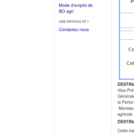
p
dans
dans
Mode d'emploi de
une
une
(Ouvrir
BO-agri
autre
nouvelle
dans
fenêtre)
fenêtre)
UNE DIFFICULTÉ ?
une
nouvelle
Contactez-nous
fenêtre)
Ce
Cet
DESTIN
Vice-Pré
Générale
la Perfo
Monsieur
agricole
DESTIN
Cette in