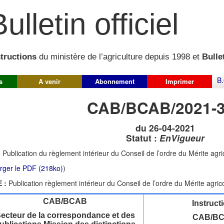
ulletin officiel
structions
du ministère de l’agriculture depuis 1998 et
Bullet
B.
s
A venir
Abonnement
Imprimer
CAB/BCAB/2021-
du 26-04-2021
Statut :
EnVigueur
:
Publication du règlement intérieur du Conseil de l’ordre du Mérite ag
rger le PDF (218ko)
)
 :
Publication règlement intérieur du Conseil de l’ordre du Mérite agric
CAB/BCAB
Instruct
ecteur de la correspondance et des
CAB/BC