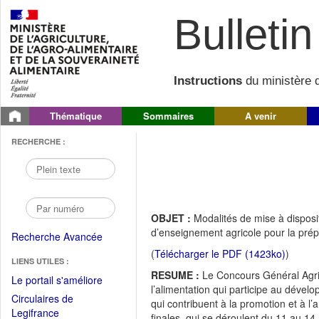
Bulletin 
Instructions
du ministère d
Thématique
Sommaires
A venir
RECHERCHE :
OBJET :
Modalités de mise à dispos
d’enseignement agricole pour la prép
Recherche Avancée
(
Télécharger le PDF (1423ko)
)
LIENS UTILES :
RESUME :
Le Concours Général Agrico
(Fichier
Le portail s'améliore
l’alimentation qui participe au déve
PDF
Circulaires de
qui contribuent à la promotion et à l
ouvrir
(Ouvrir
Legifrance
finales, qui se déroulent du 11 au 