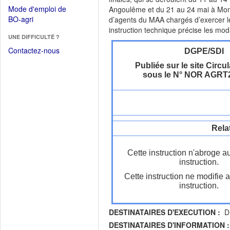
dans
dans
Mode d'emploi de
Angoulême et du 21 au 24 mai à Mont
une
une
(Ouvrir
BO-agri
d’agents du MAA chargés d’exercer le
autre
nouvelle
dans
instruction technique précise les moda
fenêtre)
fenêtre)
UNE DIFFICULTÉ ?
une
nouvelle
Contactez-nous
DGPE/SDI
fenêtre)
Publiée sur le site Circul
sous le N° NOR AGRT
Rela
Cette instruction n'abroge a
instruction.
Cette instruction ne modifie 
instruction.
DESTINATAIRES D'EXECUTION :
DR
DESTINATAIRES D'INFORMATION :