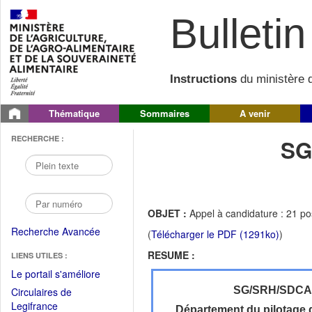
Bulletin 
Instructions
du ministère d
Thématique
Sommaires
A venir
RECHERCHE :
SG
OBJET :
Appel à candidature : 21 post
Recherche Avancée
(
Télécharger le PDF (1291ko)
)
RESUME :
LIENS UTILES :
(Fichier
Le portail s'améliore
PDF
SG/SRH/SDC
Circulaires de
ouvrir
(Ouvrir
Legifrance
Département du pilotage d