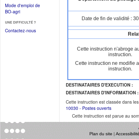
dans
dans
Mode d'emploi de
une
une
(Ouvrir
BO-agri
autre
nouvelle
dans
Date de fin de validité : 
fenêtre)
fenêtre)
UNE DIFFICULTÉ ?
une
nouvelle
Contactez-nous
Rela
fenêtre)
Cette instruction n'abroge a
instruction.
Cette instruction ne modifie 
instruction.
DESTINATAIRES D'EXECUTION :
DESTINATAIRES D'INFORMATION :
Cette instruction est classée dans le
10030 - Postes ouverts
Cette instruction est parue au s
Plan du site
|
Accessibili