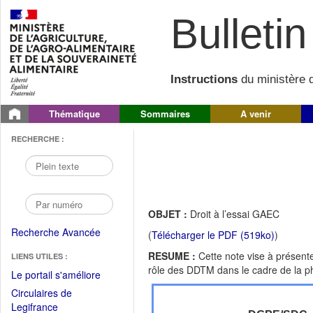
Bulletin 
Instructions
du ministère d
Thématique
Sommaires
A venir
RECHERCHE :
OBJET :
Droit à l’essai GAEC
Recherche Avancée
(
Télécharger le PDF (519ko)
)
RESUME :
Cette note vise à présente
LIENS UTILES :
rôle des DDTM dans le cadre de la p
(Fichier
Le portail s'améliore
PDF
Circulaires de
ouvrir
(Ouvrir
Legifrance