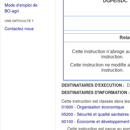
dans
DGPE/SDC
dans
Mode d'emploi de
une
une
(Ouvrir
BO-agri
autre
nouvelle
dans
fenêtre)
fenêtre)
UNE DIFFICULTÉ ?
une
nouvelle
Contactez-nous
fenêtre)
Rela
Cette instruction n'abroge a
instruction.
Cette instruction ne modifie 
instruction.
DESTINATAIRES D'EXECUTION :
DR
DESTINATAIRES D'INFORMATION :
Cette instruction est classée dans le
01600 - Organisation économique
05200 - Sécurité et qualité sanitaires
00100 - Économie et développement dur
Cette instruction est parue au s