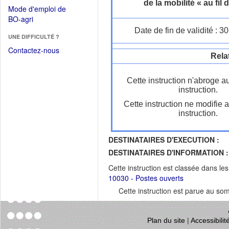
dans
de la mobilité « au fil d
dans
Mode d'emploi de
une
une
(Ouvrir
BO-agri
autre
nouvelle
dans
Date de fin de validité : 
fenêtre)
fenêtre)
UNE DIFFICULTÉ ?
une
nouvelle
Contactez-nous
Rela
fenêtre)
Cette instruction n'abroge a
instruction.
Cette instruction ne modifie 
instruction.
DESTINATAIRES D'EXECUTION :
DESTINATAIRES D'INFORMATION :
Cette instruction est classée dans le
10030 - Postes ouverts
Cette instruction est parue au s
Plan du site
|
Accessibili