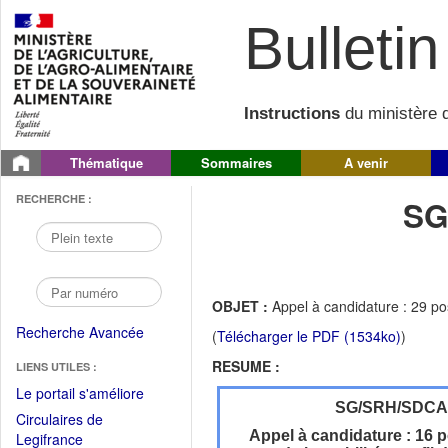
Bulletin 
Instructions
du ministère d
Thématique
Sommaires
A venir
RECHERCHE :
SG
OBJET :
Appel à candidature : 29 post
Recherche Avancée
(
Télécharger le PDF (1534ko)
)
RESUME :
LIENS UTILES :
(Fichier
Le portail s'améliore
SG/SRH/SDC
PDF
Circulaires de
ouvrir
Appel à candidature : 16 p
(Ouvrir
Legifrance