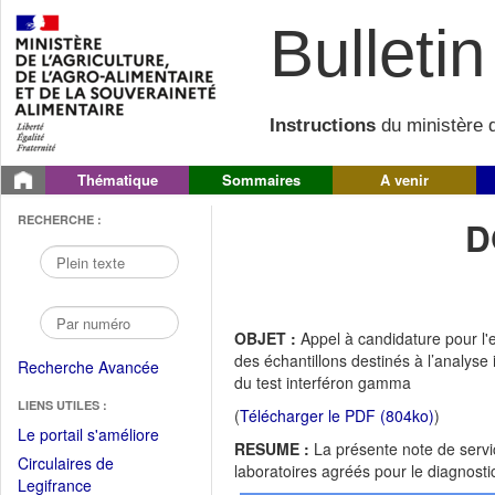
Bulletin 
Instructions
du ministère d
Thématique
Sommaires
A venir
RECHERCHE :
D
OBJET :
Appel à candidature pour l'e
des échantillons destinés à l’analyse
Recherche Avancée
du test interféron gamma
LIENS UTILES :
(
Télécharger le PDF (804ko)
)
(Fichier
Le portail s'améliore
RESUME :
La présente note de servi
PDF
Circulaires de
laboratoires agréés pour le diagnost
ouvrir
(Ouvrir
Legifrance