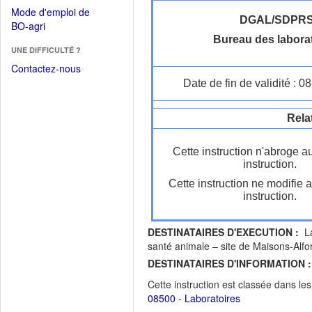
dans
dans
Mode d'emploi de
une
une
DGAL/SDPR
(Ouvrir
BO-agri
autre
nouvelle
dans
Bureau des labora
fenêtre)
fenêtre)
UNE DIFFICULTÉ ?
une
nouvelle
Contactez-nous
fenêtre)
Date de fin de validité : 
Rela
Cette instruction n'abroge a
instruction.
Cette instruction ne modifie 
instruction.
DESTINATAIRES D'EXECUTION :
La
santé animale – site de Maisons-
DESTINATAIRES D'INFORMATION :
Cette instruction est classée dans le
08500 - Laboratoires