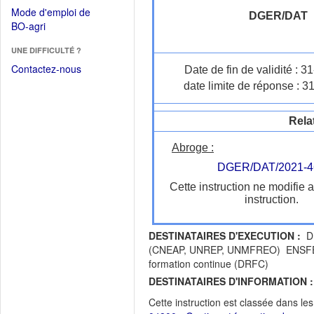
dans
dans
Mode d'emploi de
une
DGER/DAT
une
(Ouvrir
BO-agri
autre
nouvelle
dans
fenêtre)
fenêtre)
UNE DIFFICULTÉ ?
une
nouvelle
Contactez-nous
Date de fin de validité : 
fenêtre)
date limite de réponse : 3
Rela
Abroge :
DGER/DAT/2021-4
Cette instruction ne modifie 
instruction.
DESTINATAIRES D'EXECUTION :
DR
(CNEAP, UNREP, UNMFREO) ENSFEA Ag
formation continue (DRFC)
DESTINATAIRES D'INFORMATION :
Cette instruction est classée dans le