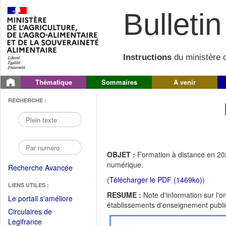
Bulletin 
Instructions
du ministère d
Thématique
Sommaires
A venir
RECHERCHE :
OBJET :
Formation à distance en 202
numérique.
Recherche Avancée
(
Télécharger le PDF (1469ko)
)
LIENS UTILES :
RESUME :
Note d'information sur l'o
(Fichier
Le portail s'améliore
établissements d'enseignement public
PDF
Circulaires de
ouvrir
(Ouvrir
Legifrance